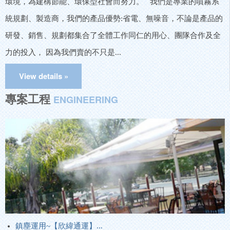
環境，為建構節能、環保型社會而努力。 我們是專業的噴霧系
統規劃、製造商，我們的產品優勢:省電、無噪音，不論是產品的
研發、銷售、規劃都集合了全體工作同仁的用心、團隊合作及全
力的投入， 因為我們賣的不只是...
專案工程
ENGINEERING
鎮塵運用~【欣緯通運】...