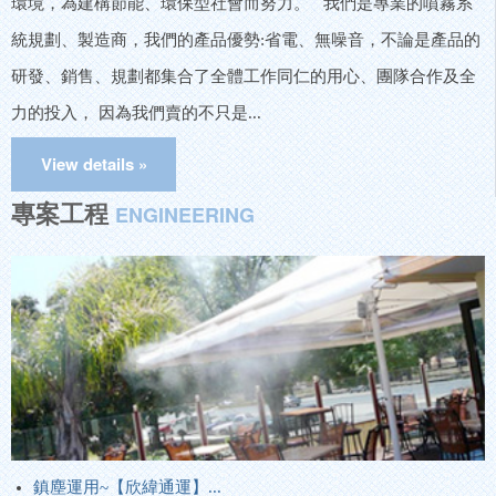
環境，為建構節能、環保型社會而努力。 我們是專業的噴霧系
統規劃、製造商，我們的產品優勢:省電、無噪音，不論是產品的
研發、銷售、規劃都集合了全體工作同仁的用心、團隊合作及全
力的投入， 因為我們賣的不只是...
專案工程
ENGINEERING
鎮塵運用~【欣緯通運】...