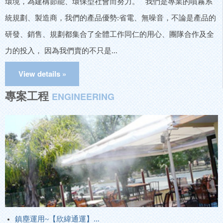
環境，為建構節能、環保型社會而努力。 我們是專業的噴霧系
統規劃、製造商，我們的產品優勢:省電、無噪音，不論是產品的
研發、銷售、規劃都集合了全體工作同仁的用心、團隊合作及全
力的投入， 因為我們賣的不只是...
專案工程
ENGINEERING
鎮塵運用~【欣緯通運】...