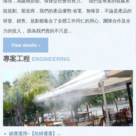
環境，為建構節能、環保型社會而努力。 我們是專業的噴霧系
統規劃、製造商，我們的產品優勢:省電、無噪音，不論是產品的
研發、銷售、規劃都集合了全體工作同仁的用心、團隊合作及全
力的投入， 因為我們賣的不只是...
專案工程
ENGINEERING
鎮塵運用~【欣緯通運】...