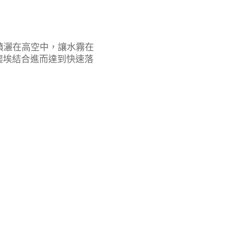
噴灑在高空中，讓水霧在
塵埃結合進而達到快速落