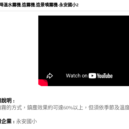
降溫水霧機.造霧機.造景噴霧機-永安國小2
說明 :
噴霧的方式，鎮塵效果約可達60%以上，但須依季節及溫
企業 :
永安國小