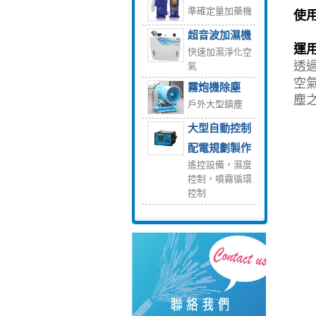
準確定量加藥機
使用
超音波加濕機
運用
快速加濕淨化空
透
氣
空
霧炮機除塵
塵
戶外大型鎮塵
大型自動控制
配電規劃製作
遙控設備，濕度
控制，噴霧循環
控制