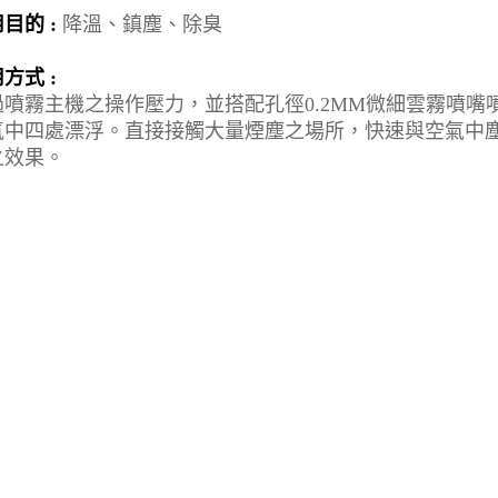
目的 :
降溫、鎮塵、除臭
方式 :
過噴霧主機之操作壓力，並搭配孔徑0.2MM微細雲霧噴嘴
氣中四處漂浮。直接接觸大量煙塵之場所，快速與空氣中
之效果。