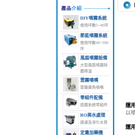
DIY噴霧系統
使用坪數5~40坪
節能噴霧系統
使用坪數40~500
坪
風扇噴霧設備
大型風扇噴霧除
塵降溫
雲霧噴嘴
雲霧廣角噴嘴
零組件配備
造霧系統零組件
運用
以
RO與水處理
過濾及淨化水質
運用
定量加藥機