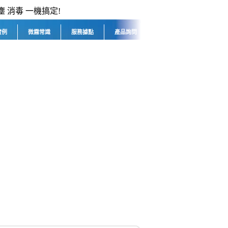
塵 消毒 一機搞定!
實例
微霧常識
服務據點
產品詢問