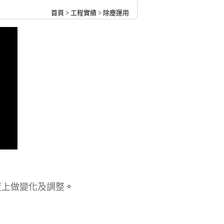
首頁
>
工程實績
>
除塵運用
度上做變化及調整
。