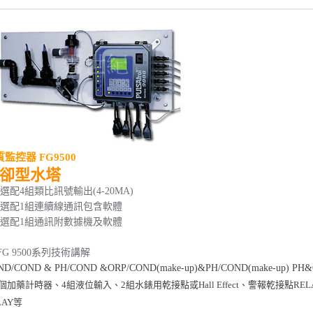
監控器 FG9500
冷卻型水塔
可選配4組類比訊號輸出(4-20MA)
 可選配1組連續線通訊包含軟體
 可選配1組通訊附數據機及軟體
FG 9500系列技術講解
ND/COND & PH/COND &ORP/COND(make-up)&PH/COND(make-up) 
個加藥計時器、4組液位輸入、2組水錶用乾接點或Hall Effect、警報乾接點RE
LAY等