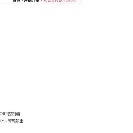
首頁
>
產品介紹
>
水質監控器 FG9500
PH&ORP控制器
LAY、警報輸出