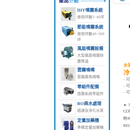
DIY噴霧系統
使用坪數5~40坪
節能噴霧系統
使用坪數40~500
坪
風扇噴霧設備
大型風扇噴霧除
塵降溫
水質
雲霧噴嘴
雲霧廣角噴嘴
- 
-
零組件配備
-
造霧系統零組件
RO與水處理
► 
過濾及淨化水質
CO
附4
定量加藥機
RE
準確定量加藥機