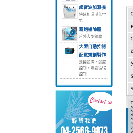
超音波加濕機
快速加濕淨化空
氣
霧炮機除塵
戶外大型鎮塵
大型自動控制
配電規劃製作
遙控設備，濕度
控制，噴霧循環
控制