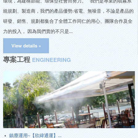
環境，為建構節能、環保型社會而努力。 我們是專業的噴霧系
統規劃、製造商，我們的產品優勢:省電、無噪音，不論是產品的
研發、銷售、規劃都集合了全體工作同仁的用心、團隊合作及全
力的投入， 因為我們賣的不只是...
專案工程
ENGINEERING
鎮塵運用~【欣緯通運】...